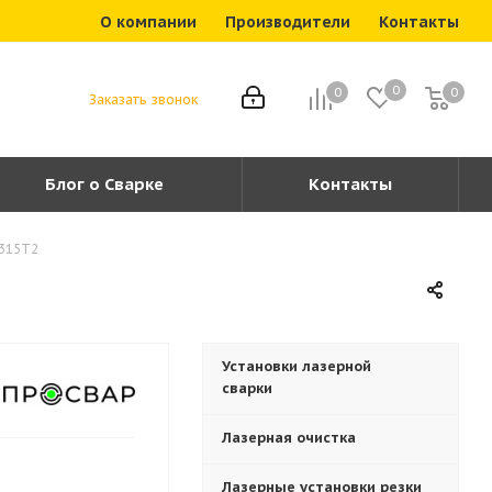
О компании
Производители
Контакты
0
0
0
0
Заказать звонок
Блог о Сварке
Контакты
 315Т2
Установки лазерной
сварки
Лазерная очистка
Лазерные установки резки