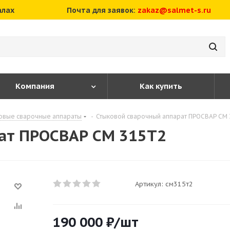
алах
Почта для заявок:
zakaz@salmet-s.ru
Компания
Как купить
овые сварочные аппараты
-
Стыковой сварочный аппарат ПРОСВАР СМ
ат ПРОСВАР СМ 315Т2
Артикул:
см315т2
190 000
₽
/шт