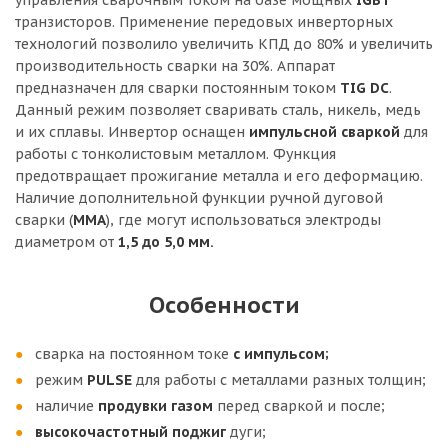
управления сварочным током на базе мощных
IGBT
транзисторов. Применение передовых инверторных
технологий позволило увеличить КПД до 80% и увеличить
производительность сварки на 30%. Аппарат
предназначен для сварки постоянным током
TIG DC
.
Данный режим позволяет сваривать сталь, никель, медь
и их сплавы. Инвертор оснащен
импульсной сваркой
для
работы с тонколистовым металлом. Функция
предотвращает прожигание металла и его деформацию.
Наличие дополнительной функции ручной дуговой
сварки (
MMA
), где могут использоваться электроды
диаметром от
1,5 до 5,0 мм.
Особенности
сварка на постоянном токе
с импульсом;
режим
PULSE
для работы с металлами разных толщин;
наличие
продувки газом
перед сваркой и после;
в
ысокочастотный поджиг
дуги;