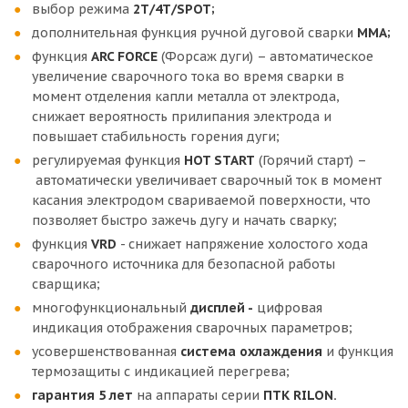
выбор режима
2Т/4Т/SPOT;
дополнительная функция ручной дуговой сварки
MMA;
функция
ARC FORCE
(Форсаж дуги) – автоматическое
увеличение сварочного тока во время сварки в
момент отделения капли металла от электрода,
снижает вероятность прилипания электрода и
повышает стабильность горения дуги;
регулируемая функция
HOT START
(Горячий старт) –
автоматически увеличивает сварочный ток в момент
касания электродом свариваемой поверхности, что
позволяет быстро зажечь дугу и начать сварку;
функция
VRD
- снижает напряжение холостого хода
сварочного источника для безопасной работы
сварщика;
многофункциональный
дисплей -
цифровая
индикация ото­бражения сварочных параметров;
усовершенствованная
система охлаждения
и функция
термозащиты с индикацией перегрева;
гарантия 5 лет
на аппараты серии
ПТК RILON.