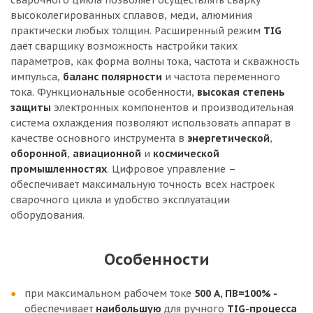
сварочного цикла позволяет осуществлять сварку
высоколегированных сплавов, меди, алюминия
практически любых толщин. Расширенный режим
TIG
даёт сварщику возможность настройки таких
параметров, как форма волны тока, частота и скважность
импульса,
баланс полярности
и частота переменного
тока. Функциональные особенности,
высокая
степень
защиты
электронных компонентов и производительная
система охлаждения позволяют использовать аппарат в
качестве основного инструмента в
энергетической
,
оборонной
,
авиационной
и
космической
промышленностях
. Цифровое управление –
обеспечивает максимальную точность всех настроек
сварочного цикла и удобство эксплуатации
оборудования.
Особенности
при максимальном рабочем токе
500 А,
ПВ=100% -
обеспечивает
наибольшую
для ручного
TIG-процесса