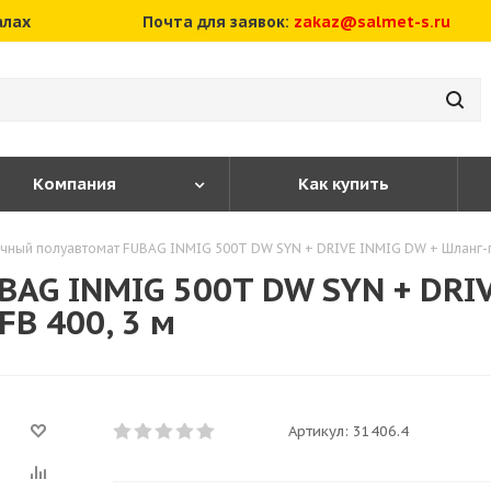
алах
Почта для заявок:
zakaz@salmet-s.ru
Компания
Как купить
чный полуавтомат FUBAG INMIG 500T DW SYN + DRIVE INMIG DW + Шланг-пак
AG INMIG 500T DW SYN + DRIV
FB 400, 3 м
Артикул:
31406.4