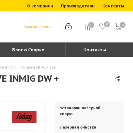
О компании
Производители
Контакты
0
0
0
0
Заказать звонок
Блог о Сварке
Контакты
ет, 5 м + горелка FB 400, 3 м
E INMIG DW +
Установки лазерной
сварки
Лазерная очистка