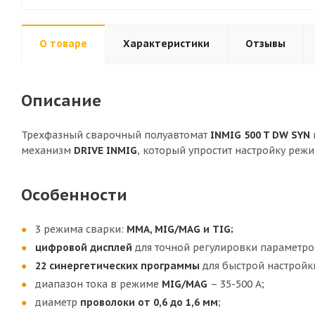
О товаре
Характеристики
Отзывы
Описание
Трехфазный сварочный полуавтомат
INMIG 500 T DW SYN
механизм
DRIVE INMIG
, который упростит настройку режи
Особенности
3 режима сварки:
MMA, MIG/MAG и TIG;
цифровой
дисплей
для точной регулировки параметро
22 синергетических программы
для быстрой настройк
диапазон тока в режиме
MIG/MAG
– 35-500 А;
диаметр
проволоки
от 0,6 до 1,6 мм
;