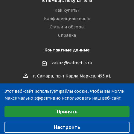
В помощь покупателю
Как купить?
Конфиденциальность
Статьи и обзоры
Справка
Контактные данные
zakaz@salmet-s.ru
г. Самара, пр-т Карла Маркса, 495 к1
Этот веб-сайт использует файлы cookie, чтобы вы могли
максимально эффективно использовать наш веб-сайт.
Выберите настройки cookie
Принять
Минимальные
2019—2026 © ООО «САЛМЕТ». Все права защищены.
Аналитические/Функциональные
Настроить