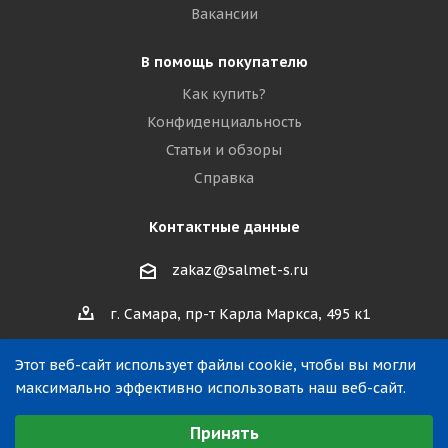
Вакансии
В помощь покупателю
Как купить?
Конфиденциальность
Статьи и обзоры
Справка
Контактные данные
zakaz@salmet-s.ru
г. Самара, пр-т Карла Маркса, 495 к1
Этот веб-сайт использует файлы cookie, чтобы вы могли
максимально эффективно использовать наш веб-сайт.
Выберите настройки cookie
Принять
Минимальные
2019—2026 © ООО «САЛМЕТ». Все права защищены.