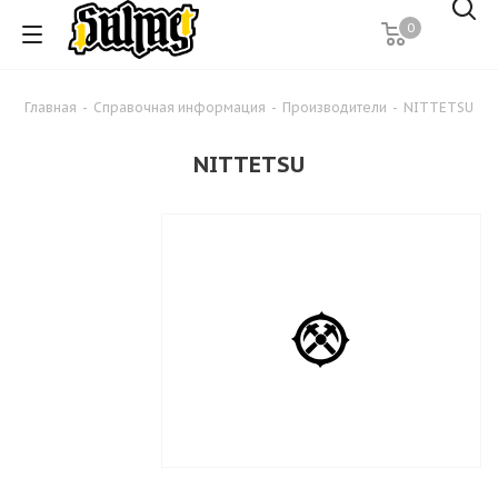
0
Главная
-
Справочная информация
-
Производители
-
NITTETSU
NITTETSU