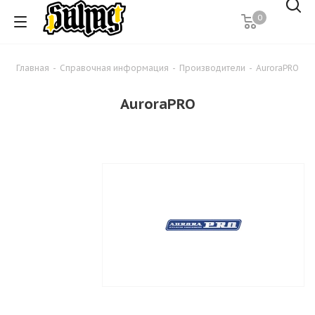
0
Главная
-
Справочная информация
-
Производители
-
AuroraPRO
AuroraPRO