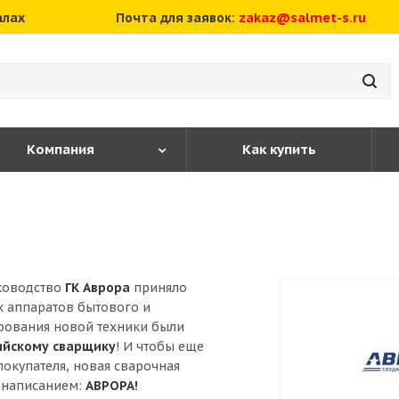
алах
Почта для заявок:
zakaz@salmet-s.ru
Компания
Как купить
ководство
ГК Аврора
приняло
х аппаратов бытового и
рования новой техники были
сийскому сварщику
! И чтобы еще
окупателя, новая сварочная
 написанием:
АВРОРА!