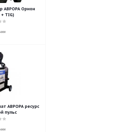
р АВРОРА Орион
 + TIG)
чии
ат АВРОРА ресурс
ой пульс
чии