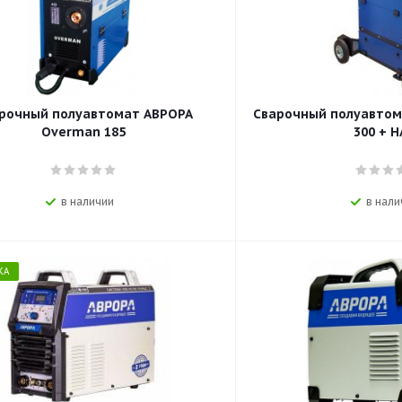
рочный полуавтомат АВРОРА
Сварочный полуавтом
Overman 185
300 + 
в наличии
в нали
КА