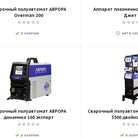
рочный полуавтомат АВРОРА
Аппарат плазменной ре
Overman 200
Джет 
в наличии
нет в на
рочный полуавтомат АВРОРА
Сварочный полуавтом
динамика 160 эксперт
3500 двойн
в наличии
в нали