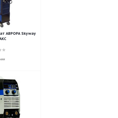
ат АВРОРА Skyway
НАКС
чии