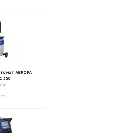
втомат АВРОРА
С 350
чии