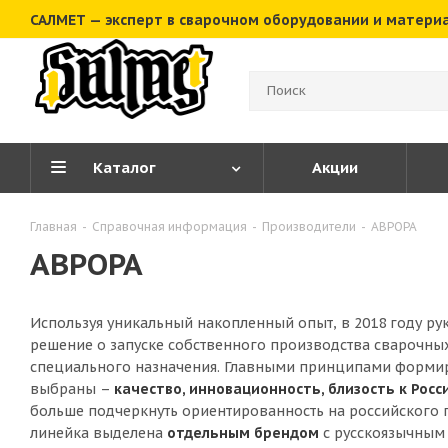
САЛМЕТ — эксперт в сварочном оборудовании и матери
Каталог
Акции
Главная
-
Справочная информация
-
Производители
-
АВРОРА
АВРОРА
Используя уникальный накопленный опыт, в 2018 году ру
решение о запуске собственного производства сварочны
специального назначения. Главными принципами форми
выбраны –
качество, инновационность, близость к Рос
больше подчеркнуть ориентированность на российского п
линейка выделена
отдельным брендом
с русскоязычным