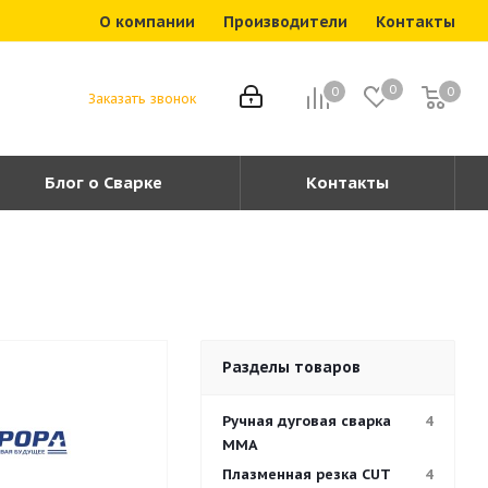
О компании
Производители
Контакты
0
0
0
0
Заказать звонок
Блог о Сварке
Контакты
Разделы товаров
Ручная дуговая сварка
4
MMA
Плазменная резка CUT
4