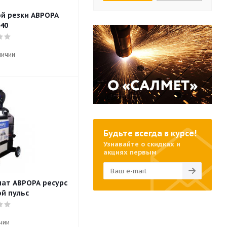
зки АВРОРА
40
личии
Будьте всегда в курсе!
Узнавайте о скидках и
акциях первым
ат АВРОРА ресурс
ой пульс
чии