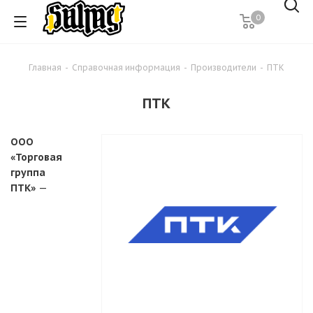
0
Главная
-
Справочная информация
-
Производители
-
ПТК
ПТК
ООО
«Торговая
группа
ПТК»
—