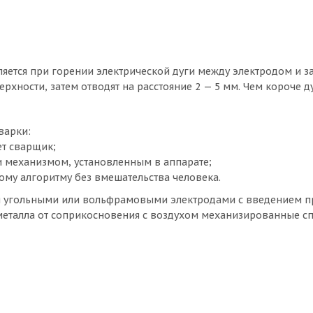
ляется при горении электрической дуги между электродом и з
хности, затем отводят на расстояние 2 — 5 мм. Чем короче ду
варки:
ет сварщик;
 механизмом, установленным в аппарате;
ому алгоритму без вмешательства человека.
я угольными или вольфрамовыми электродами с введением 
металла от соприкосновения с воздухом механизированные с