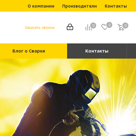
О компании
Производители
Контакты
0
0
0
0
Заказать звонок
Блог о Сварке
Контакты