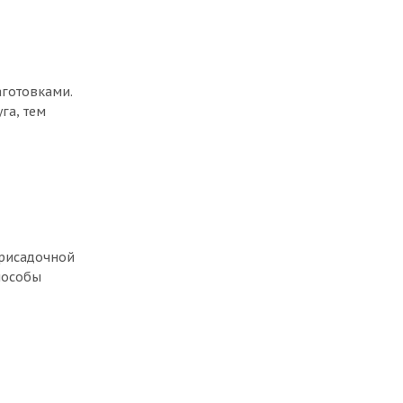
аготовками.
га, тем
присадочной
пособы