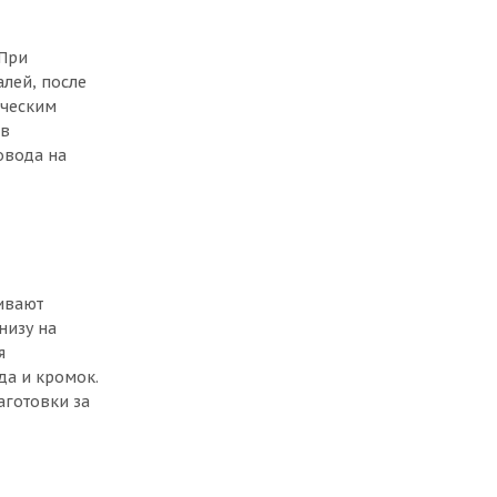
 При
алей, после
ическим
ов
овода на
ливают
низу на
я
да и кромок.
аготовки за