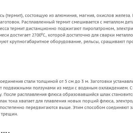
ь (термит), состоящую из алюминия, магния, окислов железа.
заготовок. Расплавленный термит смешивается с металлом дет
оцесса термит дистанционно поджигают пиропатроном, электр
си достигает 2700⁰C, которой достаточно для сварки металл
уют крупногабаритное оборудование, рельсы, сращивают пр
оединения стали толщиной от 5 см до 3 м. Заготовки устанав
ют подвижными ползунами из меди с водяным охлаждением. С
у. После расплавления флюса образовавшийся шлак становитс
лак тока хватает для плавления новых порций флюса, электро
 постепенно передвигаются выше. Этим способом соединяют з
 трещин.