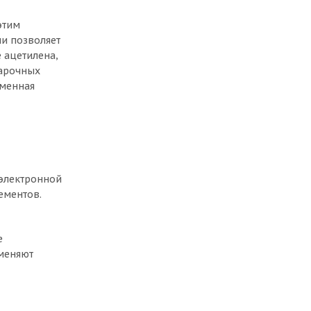
этим
ии позволяет
 ацетилена,
варочных
зменная
 электронной
ементов.
е
зменяют