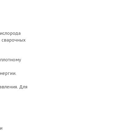
кислорода
я сварочных
 плотному
нергии.
авления. Для
ли