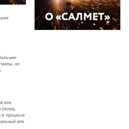
аших
ибольшее
таллы, но
.
я или
(тепла,
 в процессе
кальный или