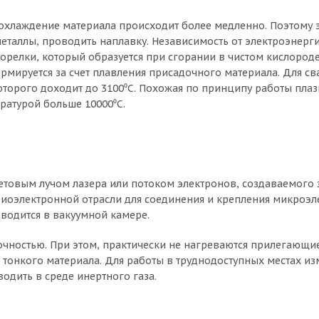
и охлаждение материала происходит более медленно. Поэтому 
еталлы, проводить наплавку. Независимость от электроэнерг
горелки, который образуется при сгорании в чистом кислороде
рмируется за счет плавления присадочного материала. Для с
оторого доходит до 3100⁰C. Похожая по принципу работы пла
ратурой больше 10000⁰C.
ветовым лучом лазера или потоком электронов, создаваемого
иоэлектронной отрасли для соединения и крепления микроэл
оводится в вакуумной камере.
очностью. При этом, практически не нагреваются прилегающи
тонкого материала. Для работы в труднодоступных местах и
одить в среде инертного газа.