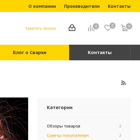
О компании
Производители
Контакты
0
0
0
0
Заказать звонок
Блог о Сварке
Контакты
Категории
Обзоры товаров
2
Советы покупателям
2