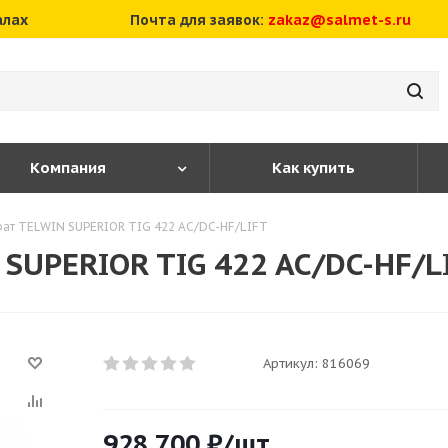
алах
Почта для заявок:
zakaz@salmet-s.ru
Компания
Как купить
ат TELWIN SUPERIOR TIG 422 AC/DC-HF/LIFT
SUPERIOR TIG 422 AC/DC-HF/L
Артикул:
816069
928 700
₽
/шт