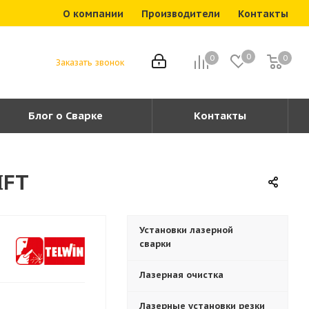
О компании
Производители
Контакты
0
0
0
0
Заказать звонок
Блог о Сварке
Контакты
IFT
Установки лазерной
сварки
Лазерная очистка
Лазерные установки резки