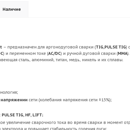
Наличие
t
– предназначен для аргонодуговой сварки (
TIG,PULSE TIG
)
DС
) и переменном токе (
AC/DС
) и ручной дуговой сварки (
ММА
)
авеющая сталь, алюминий, титан, медь, никель и их сплавы.
нология;
м напряжении
сети (колебания напряжения сети ±15%);
:
PULSE TIG,
HF,
LIFT;
кое увеличение сварочного тока во время сварки в момент от
я электрода и повышает стабильность горения дуги;