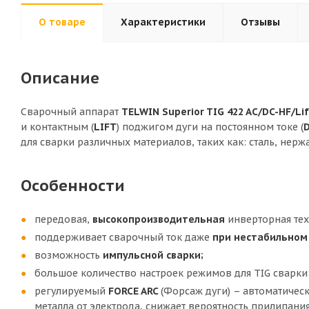
О товаре
Характеристики
Отзывы
Описание
Сварочный аппарат
TELWIN Superior TIG 422 AC/DC-HF/Lif
и контактным (
LIFT
) поджигом дуги на постоянном токе (
для сварки различных материалов, таких как: сталь, нерж
Особенности
передовая,
высокопроизводительная
инверторная тех
поддерживает сварочный ток даже
при нестабильно
возможность
импульсной сварки;
большое количество настроек режимов для TIG сварки
регулируемый
FORCE ARC
(Форсаж дуги) – автоматичес
металла от электрода, снижает вероятность прилипани