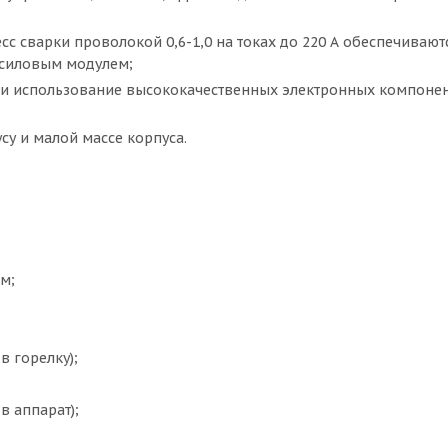
с сварки проволокой 0,6-1,0 на токах до 220 А обеспечиваю
 силовым модулем;
 и использование высококачественных электронных компоне
у и малой массе корпуса.
 м;
в горелку);
в аппарат);