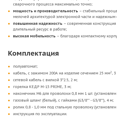
сварочного процесса максимально точно;
мощность и производительность
– стабильный процес
мелочей архитектурой электронной части и надежным
повышенная надежность
– современная конструкция
длительный ресурс в работе;
высокая мобильность
– благодаря компактному корпус
Комплектация
полуавтомат;
2
кабель, с зажимом 200А на изделие сечением 25 мм
, 3
сетевой кабель с вилкой 3*2.5, 2 м;
горелка КЕДР M-15 PRIME, 3 м;
наконечник М6 для проволоки 0,8 мм 1 шт. (установлен 
газовый шланг (белый), с гайками (G3/8"" - G3/8""), 4 м;
ролик 0,8 - 1,0 мм под стальную проволоку (установлен 
инструкция по эксплуатации.