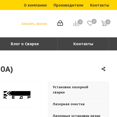
О компании
Производители
Контакты
0
0
0
0
Заказать звонок
Блог о Сварке
Контакты
20А)
Установки лазерной
сварки
Лазерная очистка
Лазерные установки резки