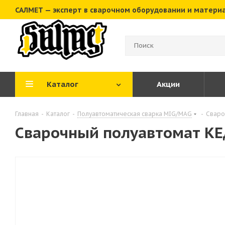
САЛМЕТ — эксперт в сварочном оборудовании и матери
Каталог
Акции
Главная
-
Каталог
-
Полуавтоматическая сварка MIG/MAG
-
Сваро
Сварочный полуавтомат КЕД