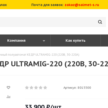
алах
Почта для заявок:
zakaz@salmet-s.ru
Компания
Как купить
чный полуавтомат КЕДР ULTRAMIG-220 (220В, 30-220А)
Р ULTRAMIG-220 (220В, 30-2
Артикул:
8015500
33 900
₽
/шт