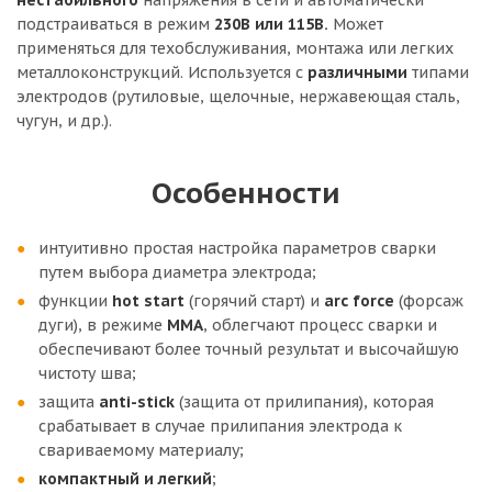
нестабильного
напряжения в сети и автоматически
подстраиваться в режим
230В или 115В.
Может
применяться для техобслуживания, монтажа или легких
металлоконструкций. Используется с
различными
типами
электродов (рутиловые, щелочные, нержавеющая сталь,
чугун, и др.).
Особенности
интуитивно простая настройка параметров сварки
путем выбора диаметра электрода;
функции
hot start
(горячий старт) и
arc force
(форсаж
дуги), в режиме
MMA
, облегчают процесс сварки и
обеспечивают более точный результат и высочайшую
чистоту шва;
защита
anti-stick
(защита от прилипания), которая
срабатывает в случае прилипания электрода к
свариваемому материалу;
компактный и легкий
;