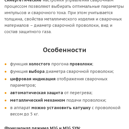
Синергетические
настройки управления сварочным
процессом позволяют выбирать оптимальные параметры
импульсов и сварочного тока. При этом учитывается
толщина, свойства металлического изделия и сварочных
материалов – диаметр сварочной проволоки, вид и
состав защитного газа.
Особенности
функция
холостого
прогона
проволоки
;
функция
выбора
диаметра сварочной проволоки;
цифровая
индикация
отображения сварочных
параметров;
автоматическая
защита
от перегрева;
металлический
механизм
подачи проволоки;
в аппарат
можно установить катушку
с проволокой
весом до 5 кг.
Функционал режима MIG и MIG SYN: