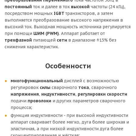
преобразовании
переменного
тока частотой 50Гц в
постоянный
ток и далее в ток
высокой
частоты (24 кГц),
посредством мощных
IGBT
транзисторов, а затем
выполняется преобразование высокого напряжения в
высокий ток. Выходная мощность источника регулируется
при помощи
ШИМ (PWM)
. Аппарат работает от
трехфазной
питающей
сети
в диапазоне ±15% без
снижения характеристик.
Особенности
многофункциональный
дисплей с возможностью
регулировок
силы
сварочного
тока
, сварочного
напряжения
,
индуктивности
,
регулировки
скорости
подачи
проволоки
и других параметров сварочного
процесса;
функция индуктивности - при высокой индуктивности
аппарат сваривает более мягко, дуга более широкая и
эластичная, а при низкой индуктивности дуга более
сконцентрированная и жёсткая;