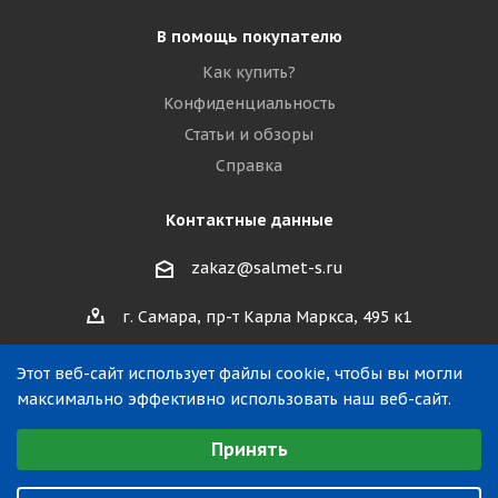
В помощь покупателю
Как купить?
Конфиденциальность
Статьи и обзоры
Справка
Контактные данные
zakaz@salmet-s.ru
г. Самара, пр-т Карла Маркса, 495 к1
Этот веб-сайт использует файлы cookie, чтобы вы могли
максимально эффективно использовать наш веб-сайт.
Выберите настройки cookie
Принять
Минимальные
2019—2026 © ООО «САЛМЕТ». Все права защищены.
Аналитические/Функциональные